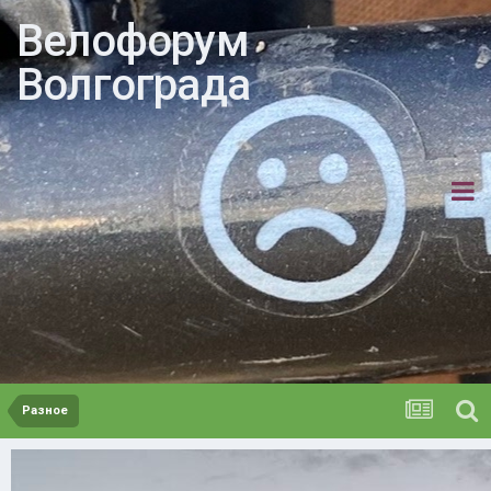
Велофорум
Волгограда
Разное