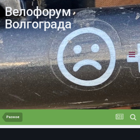
Велофорум
Волгограда
Разное