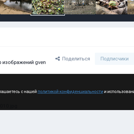
Поделиться
Подписчики
 изображений gven
лашаетесь с нашей
политикой конфиденциальности
и использован
010.jpg