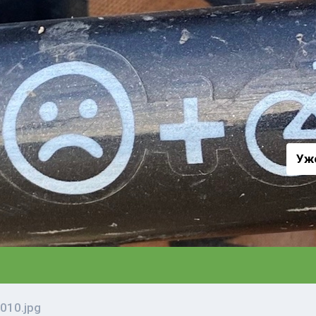
а
Уж
010.jpg