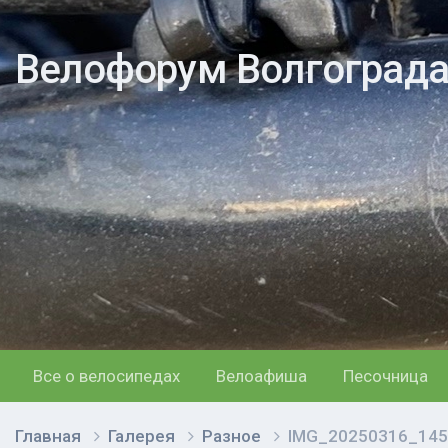
Велофорум Волгоград
Все о велосипедах
Велоафиша
Песочница
Главная
Галерея
Разное
IMG_20250316_145