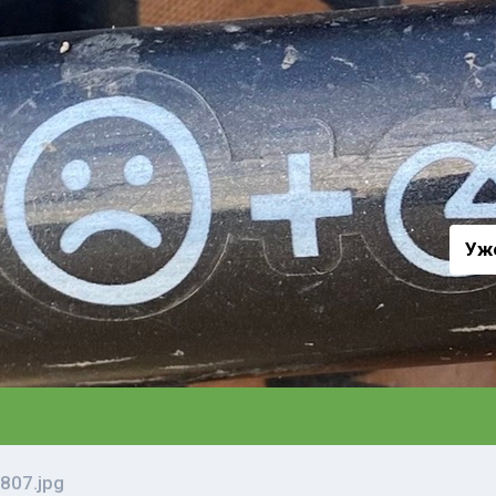
а
Уж
807.jpg