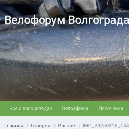
Велофорум Волгоград
Все о велосипедах
Велоафиша
Песочница
Главная
Галерея
Разное
IMG_20250316_144