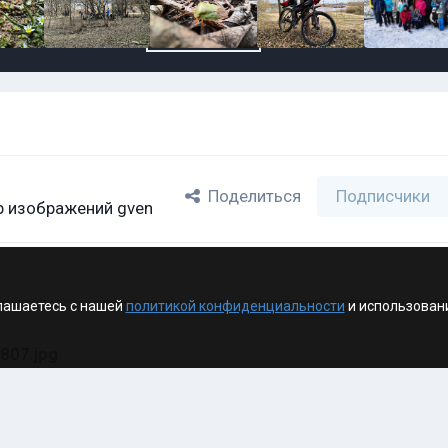
Поделиться
Подписчики
 изображений gven
лашаетесь с нашей
политикой конфиденциальности
и использован
807.jpg