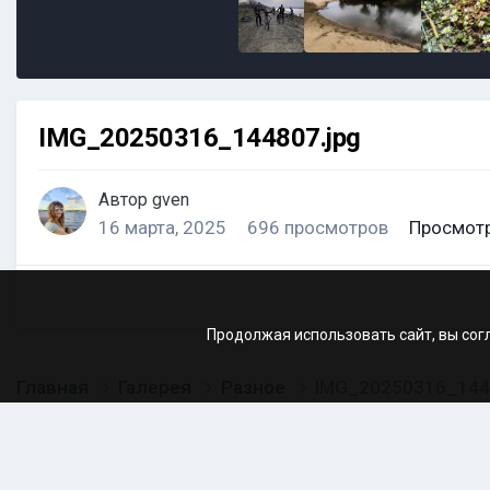
IMG_20250316_144807.jpg
Автор
gven
16 марта, 2025
696 просмотров
Просмотр
Продолжая использовать сайт, вы сог
Главная
Галерея
Разное
IMG_20250316_144