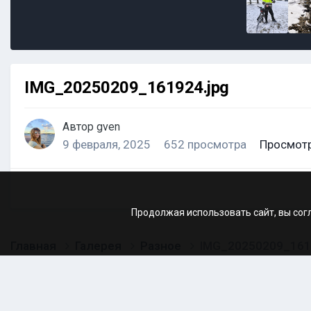
IMG_20250209_161924.jpg
Автор
gven
9 февраля, 2025
652 просмотра
Просмотр
Продолжая использовать сайт, вы сог
Главная
Галерея
Разное
IMG_20250209_161