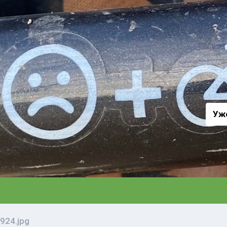
а
Уж
924.jpg