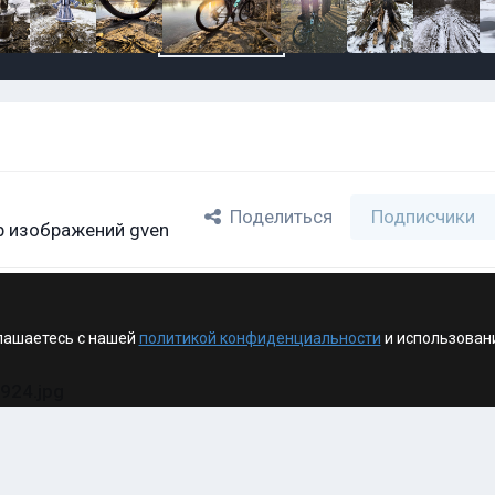
Поделиться
Подписчики
 изображений gven
лашаетесь с нашей
политикой конфиденциальности
и использован
924.jpg