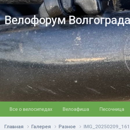
Велофорум Волгоград
Все о велосипедах
Велоафиша
Песочница
Главная
Галерея
Разное
IMG_20250209_161