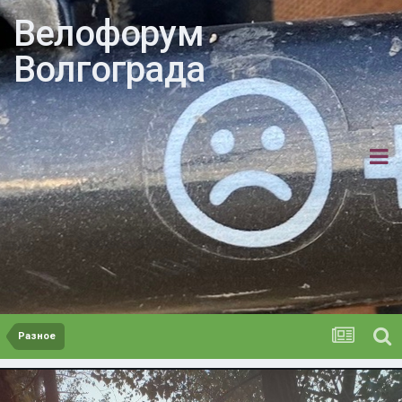
Велофорум
Волгограда
Разное