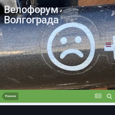
Велофорум
Волгограда
Разное