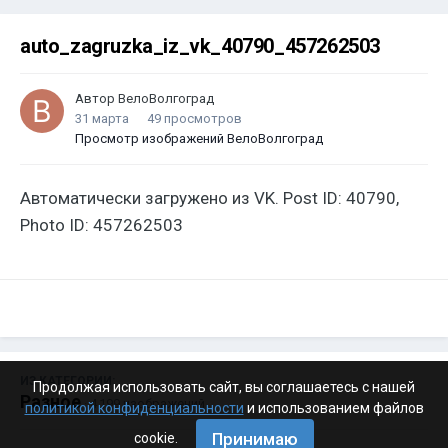
auto_zagruzka_iz_vk_40790_457262503
Автор
ВелоВолгоград
31 марта
49 просмотров
Просмотр изображений ВелоВолгоград
Автоматически загружено из VK. Post ID: 40790,
Photo ID: 457262503
ИЗ КАТЕГОРИИ:
Продолжая использовать сайт, вы соглашаетесь с нашей
Разное
· 4 199 изображений
политикой конфиденциальности
и использованием файлов
Принимаю
cookie.