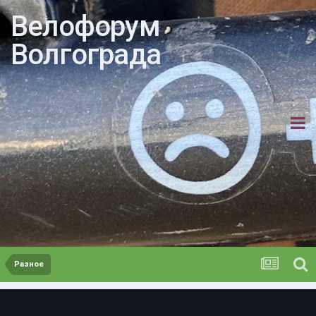
Велофорум
Волгограда
Разное