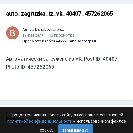
auto_zagruzka_iz_vk_40407_457262065
Автор
ВелоВолгоград
19 февраля
53 просмотра
Просмотр изображений ВелоВолгоград
Автоматически загружено из VK. Post ID: 40407,
Photo ID: 457262065
ИЗ КАТЕГОРИИ:
Продолжая использовать сайт, вы соглашаетесь с нашей
Разное
· 4 199 изображений
политикой конфиденциальности
и использованием файлов
Принимаю
cookie.