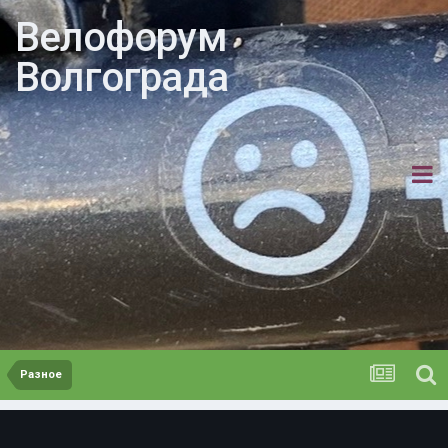
Велофорум
Волгограда
Разное