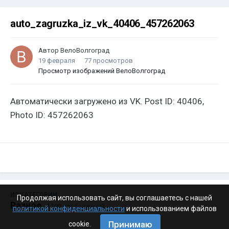
auto_zagruzka_iz_vk_40406_457262063
Автор
ВелоВолгоград
19 февраля
77 просмотров
Просмотр изображений ВелоВолгоград
Автоматически загружено из VK. Post ID: 40406,
Photo ID: 457262063
ИЗ КАТЕГОРИИ:
Продолжая использовать сайт, вы соглашаетесь с нашей
Разное
· 4 199 изображений
политикой конфиденциальности
и использованием файлов
Принимаю
cookie.