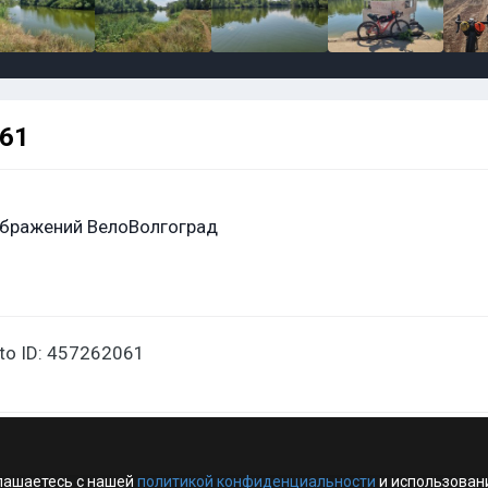
061
бражений ВелоВолгоград
oto ID: 457262061
лашаетесь с нашей
политикой конфиденциальности
и использован