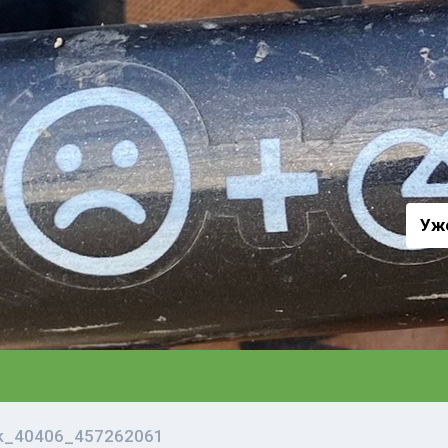
а
Уж
vk_40406_457262061