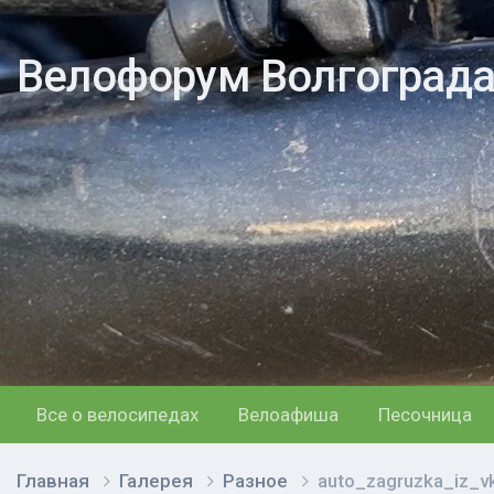
Велофорум Волгоград
Все о велосипедах
Велоафиша
Песочница
Главная
Галерея
Разное
auto_zagruzka_iz_