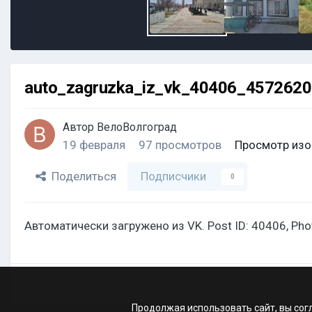
auto_zagruzka_iz_vk_40406_457262
Автор
ВелоВолгоград
19 февраля
97 просмотров
Просмотр изо
Поделиться
Подписчики
0
Автоматически загружено из VK. Post ID: 40406, Ph
Продолжая использовать сайт, вы сог