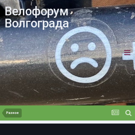
Велофорум
Волгограда
Разное