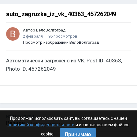
auto_zagruzka_iz_vk_40363_457262049
Автор
ВелоВолгоград
2 февраля
96 просмотров
Просмотр изображений ВелоВолгоград
Автоматически загружено из VK. Post ID: 40363,
Photo ID: 457262049
ИЗ КАТЕГОРИИ:
Продолжая использовать сайт, вы соглашаетесь с нашей
Разное
· 4 199 изображений
политикой конфиденциальности
и использованием файлов
Принимаю
cookie.