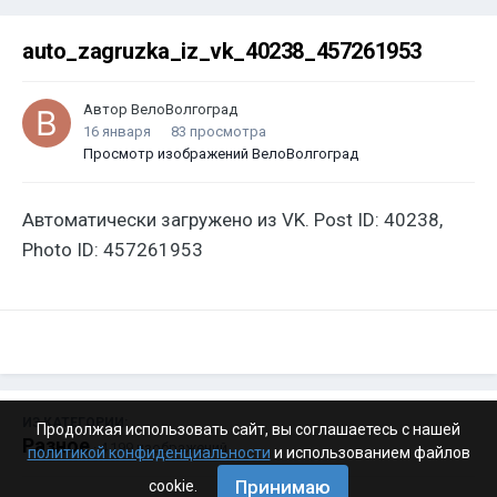
auto_zagruzka_iz_vk_40238_457261953
Автор
ВелоВолгоград
16 января
83 просмотра
Просмотр изображений ВелоВолгоград
Автоматически загружено из VK. Post ID: 40238,
Photo ID: 457261953
ИЗ КАТЕГОРИИ:
Продолжая использовать сайт, вы соглашаетесь с нашей
Разное
· 4 199 изображений
политикой конфиденциальности
и использованием файлов
Принимаю
cookie.