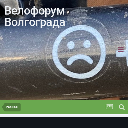
Велофорум
Волгограда
Разное