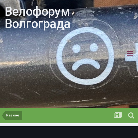
Велофорум
Волгограда
Разное