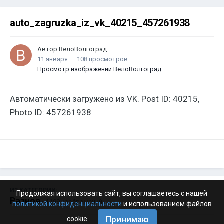
auto_zagruzka_iz_vk_40215_457261938
Автор
ВелоВолгоград
11 января
108 просмотров
Просмотр изображений ВелоВолгоград
Автоматически загружено из VK. Post ID: 40215,
Photo ID: 457261938
ИЗ КАТЕГОРИИ:
Продолжая использовать сайт, вы соглашаетесь с нашей
Разное
· 4 199 изображений
политикой конфиденциальности
и использованием файлов
Принимаю
cookie.