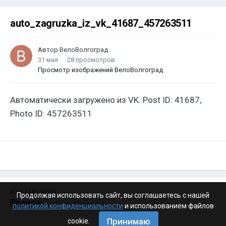
auto_zagruzka_iz_vk_41687_457263511
Автор
ВелоВолгоград
31 мая
28 просмотров
Просмотр изображений ВелоВолгоград
Автоматически загружено из VK. Post ID: 41687,
Photo ID: 457263511
ИЗ КАТЕГОРИИ:
Продолжая использовать сайт, вы соглашаетесь с нашей
Разное
· 4 199 изображений
политикой конфиденциальности
и использованием файлов
Принимаю
cookie.