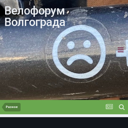
Велофорум
Волгограда
Разное