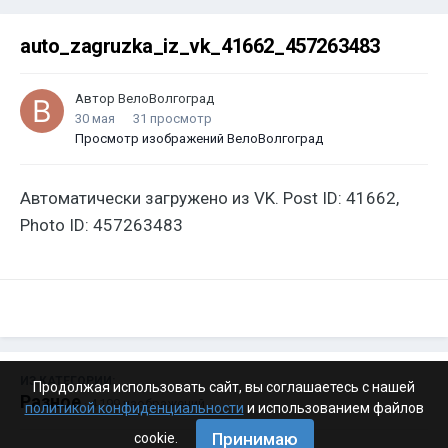
auto_zagruzka_iz_vk_41662_457263483
Автор
ВелоВолгоград
30 мая
31 просмотр
Просмотр изображений ВелоВолгоград
Автоматически загружено из VK. Post ID: 41662,
Photo ID: 457263483
ИЗ КАТЕГОРИИ:
Продолжая использовать сайт, вы соглашаетесь с нашей
Разное
· 4 199 изображений
политикой конфиденциальности
и использованием файлов
Принимаю
cookie.