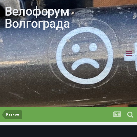
Велофорум
Волгограда
Разное