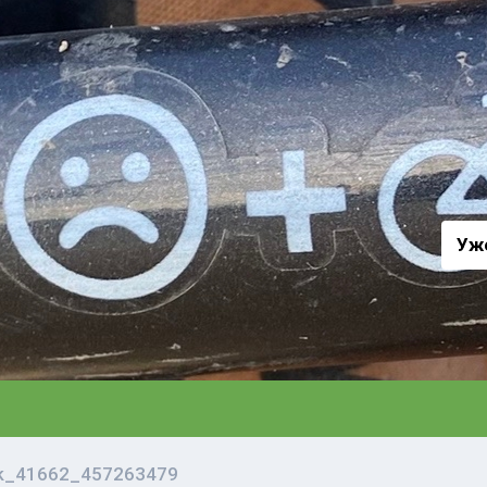
а
Уж
vk_41662_457263479