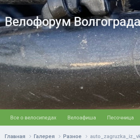
Велофорум Волгоград
Все о велосипедах
Велоафиша
Песочница
Главная
Галерея
Разное
auto_zagruzka_iz_