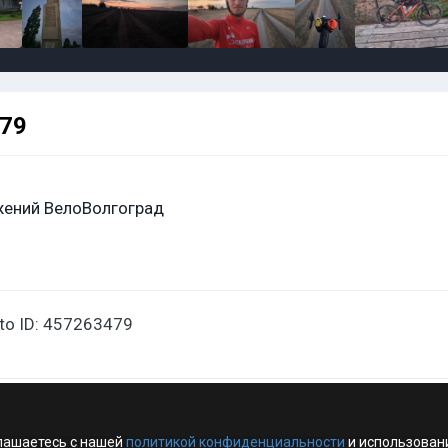
479
ений ВелоВолгоград
oto ID: 457263479
лашаетесь с нашей
политикой конфиденциальности
и использован