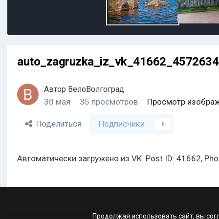
auto_zagruzka_iz_vk_41662_457263
Автор
ВелоВолгоград
30 мая
35 просмотров
Просмотр изображ
Поделиться
Подписчики
0
Автоматически загружено из VK. Post ID: 41662, Ph
Продолжая использовать сайт, вы сог