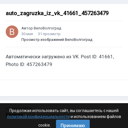
auto_zagruzka_iz_vk_41661_457263479
Автор
ВелоВолгоград
30 мая
31 просмотр
Просмотр изображений ВелоВолгоград
Автоматически загружено из VK. Post ID: 41661,
Photo ID: 457263479
ИЗ КАТЕГОРИИ:
Продолжая использовать сайт, вы соглашаетесь с нашей
Разное
· 4 199 изображений
политикой конфиденциальности
и использованием файлов
Принимаю
cookie.