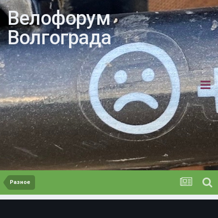
Велофорум
Волгограда
Разное