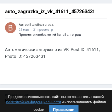
auto_zagruzka_iz_vk_41611_457263431
Автор
ВелоВолгоград
25 мая
31 просмотр
Просмотр изображений ВелоВолгоград
Автоматически загружено из VK. Post ID: 41611,
Photo ID: 457263431
ИЗ КАТЕГОРИИ:
Продолжая использовать сайт, вы соглашаетесь с нашей
Разное
· 4 199 изображений
политикой конфиденциальности
и использованием файлов
Принимаю
cookie.