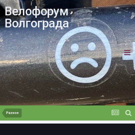
Велофорум
Волгограда
Разное