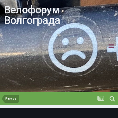
Велофорум
Волгограда
Разное