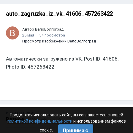
auto_zagruzka_iz_vk_41606_457263422
Автор
ВелоВолгоград
25 мая
34 просмотра
Просмотр изображений ВелоВолгоград
Автоматически загружено из VK. Post ID: 41606,
Photo ID: 457263422
ИЗ КАТЕГОРИИ:
Продолжая использовать сайт, вы соглашаетесь с нашей
Разное
· 4 199 изображений
политикой конфиденциальности
и использованием файлов
Принимаю
cookie.