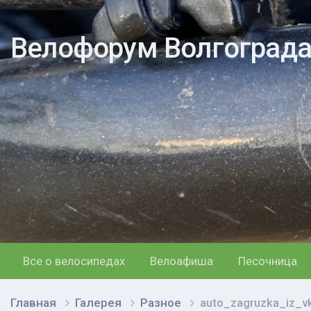
Велофорум Волгоград
Все о велосипедах
Велоафиша
Песочница
Главная
Галерея
Разное
auto_zagruzka_iz_