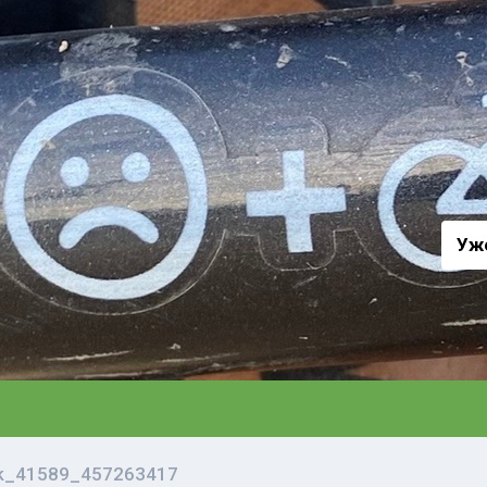
а
Уж
vk_41589_457263417