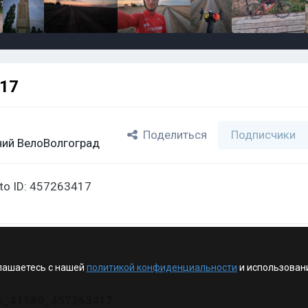
417
Поделиться
Подписчики
ий ВелоВолгоград
oto ID: 457263417
лашаетесь с нашей
политикой конфиденциальности
и использован
vk_41589_457263417