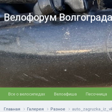
Велофорум Волгоград
Все о велосипедах
Велоафиша
Песочница
Главная
Галерея
Разное
auto_zagruzka_iz_