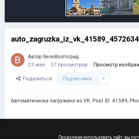
auto_zagruzka_iz_vk_41589_457263
Автор
ВелоВолгоград
23 мая
37 просмотров
Просмотр изображ
Поделиться
Подписчики
0
Автоматически загружено из VK. Post ID: 41589, Ph
Продолжая использовать сайт, вы сог