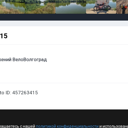
415
ений ВелоВолгоград
oto ID: 457263415
лашаетесь с нашей
политикой конфиденциальности
и использован