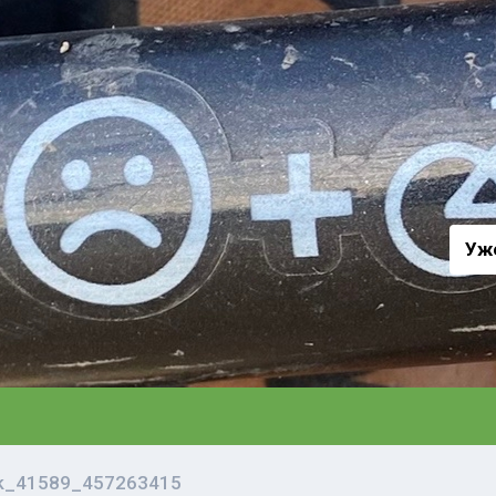
а
Уж
vk_41589_457263415