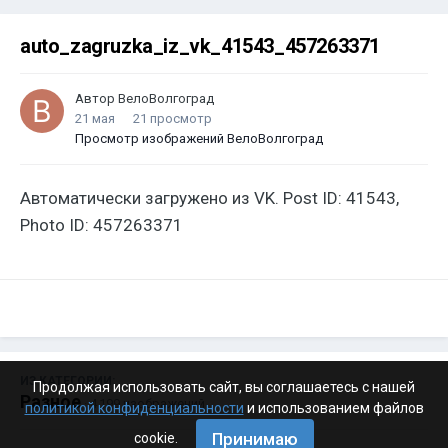
auto_zagruzka_iz_vk_41543_457263371
Автор
ВелоВолгоград
21 мая
21 просмотр
Просмотр изображений ВелоВолгоград
Автоматически загружено из VK. Post ID: 41543,
Photo ID: 457263371
ИЗ КАТЕГОРИИ:
Продолжая использовать сайт, вы соглашаетесь с нашей
Разное
· 4 199 изображений
политикой конфиденциальности
и использованием файлов
Принимаю
cookie.