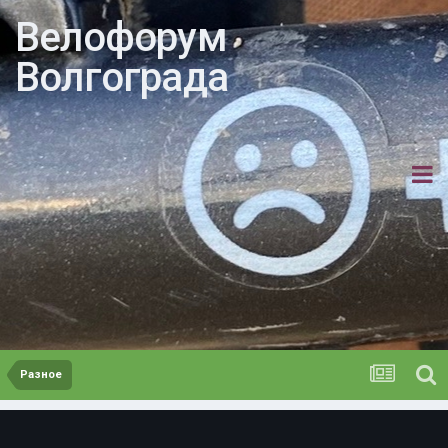
Велофорум
Волгограда
Разное