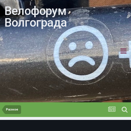
Велофорум
Волгограда
Разное