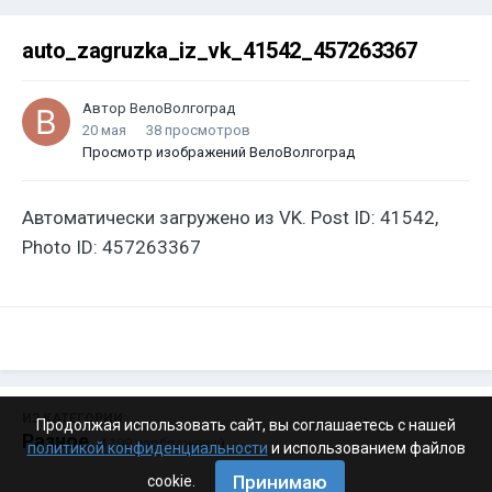
auto_zagruzka_iz_vk_41542_457263367
Автор
ВелоВолгоград
20 мая
38 просмотров
Просмотр изображений ВелоВолгоград
Автоматически загружено из VK. Post ID: 41542,
Photo ID: 457263367
ИЗ КАТЕГОРИИ:
Продолжая использовать сайт, вы соглашаетесь с нашей
Разное
· 4 199 изображений
политикой конфиденциальности
и использованием файлов
Принимаю
cookie.