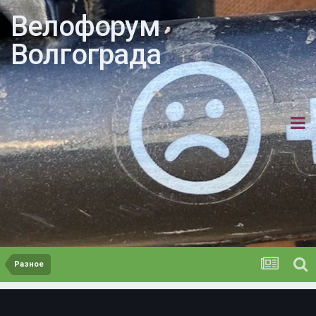
Велофорум
Волгограда
Разное