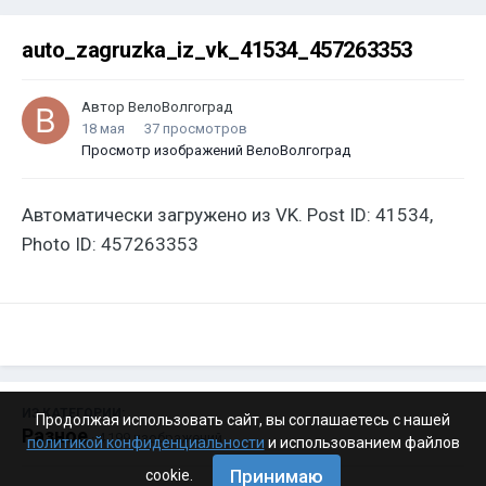
auto_zagruzka_iz_vk_41534_457263353
Автор
ВелоВолгоград
18 мая
37 просмотров
Просмотр изображений ВелоВолгоград
Автоматически загружено из VK. Post ID: 41534,
Photo ID: 457263353
ИЗ КАТЕГОРИИ:
Продолжая использовать сайт, вы соглашаетесь с нашей
Разное
· 4 199 изображений
политикой конфиденциальности
и использованием файлов
Принимаю
cookie.