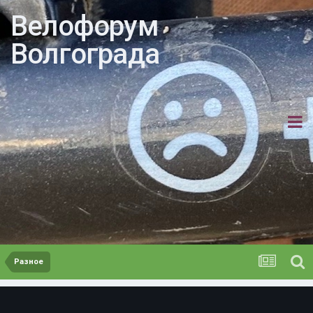
Велофорум
Волгограда
Разное