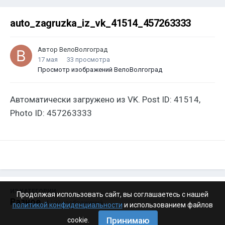
auto_zagruzka_iz_vk_41514_457263333
Автор
ВелоВолгоград
17 мая
33 просмотра
Просмотр изображений ВелоВолгоград
Автоматически загружено из VK. Post ID: 41514,
Photo ID: 457263333
ИЗ КАТЕГОРИИ:
Продолжая использовать сайт, вы соглашаетесь с нашей
Разное
· 4 199 изображений
политикой конфиденциальности
и использованием файлов
Принимаю
cookie.