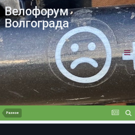
Велофорум
Волгограда
Разное