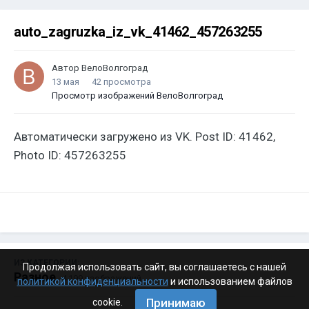
auto_zagruzka_iz_vk_41462_457263255
Автор
ВелоВолгоград
13 мая
42 просмотра
Просмотр изображений ВелоВолгоград
Автоматически загружено из VK. Post ID: 41462,
Photo ID: 457263255
ИЗ КАТЕГОРИИ:
Продолжая использовать сайт, вы соглашаетесь с нашей
Разное
· 4 199 изображений
политикой конфиденциальности
и использованием файлов
Принимаю
cookie.