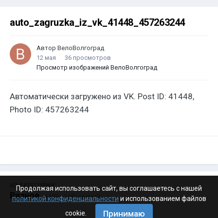
auto_zagruzka_iz_vk_41448_457263244
Автор
ВелоВолгоград
12 мая
36 просмотров
Просмотр изображений ВелоВолгоград
Автоматически загружено из VK. Post ID: 41448,
Photo ID: 457263244
ИЗ КАТЕГОРИИ:
Продолжая использовать сайт, вы соглашаетесь с нашей
Разное
· 4 199 изображений
политикой конфиденциальности
и использованием файлов
Принимаю
cookie.