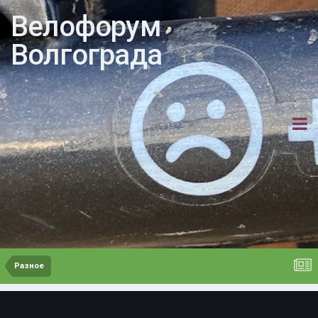
Велофорум
Волгограда
Разное