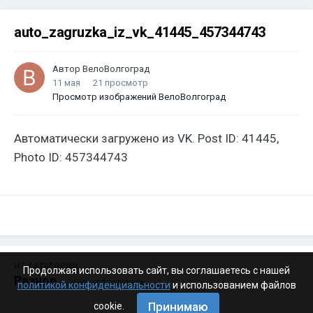
auto_zagruzka_iz_vk_41445_457344743
Автор
ВелоВолгоград
11 мая
21 просмотр
Просмотр изображений ВелоВолгоград
Автоматически загружено из VK. Post ID: 41445,
Photo ID: 457344743
ИЗ КАТЕГОРИИ:
Продолжая использовать сайт, вы соглашаетесь с нашей
Разное
· 4 199 изображений
политикой конфиденциальности
и использованием файлов
Принимаю
cookie.