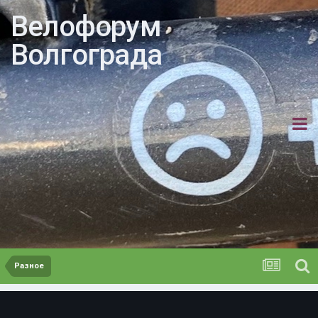
Велофорум
Волгограда
Разное