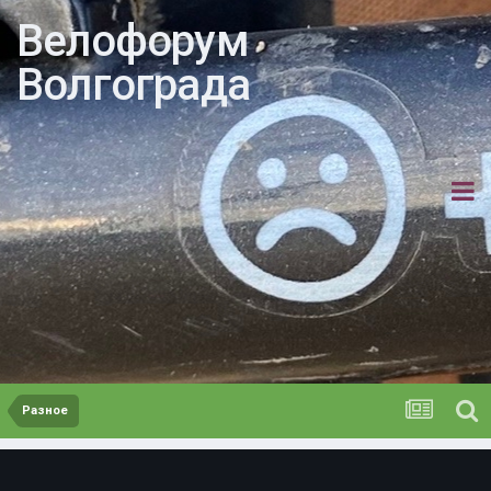
Велофорум
Волгограда
Разное