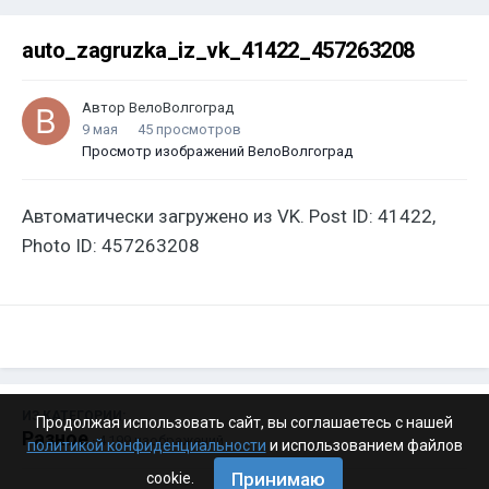
auto_zagruzka_iz_vk_41422_457263208
Автор
ВелоВолгоград
9 мая
45 просмотров
Просмотр изображений ВелоВолгоград
Автоматически загружено из VK. Post ID: 41422,
Photo ID: 457263208
ИЗ КАТЕГОРИИ:
Продолжая использовать сайт, вы соглашаетесь с нашей
Разное
· 4 199 изображений
политикой конфиденциальности
и использованием файлов
Принимаю
cookie.