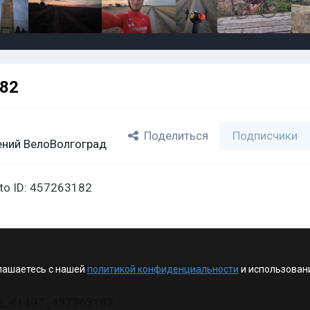
182
Поделиться
Подписчики
ний ВелоВолгоград
oto ID: 457263182
лашаетесь с нашей
политикой конфиденциальности
и использован
vk_41407_457263182