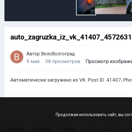
auto_zagruzka_iz_vk_41407_457263
Автор
ВелоВолгоград
9 мая
38 просмотров
Просмотр изображе
Автоматически загружено из VK. Post ID: 41407, Ph
Продолжая использовать сайт, вы сог
Главная
Галерея
Разное
auto_zagruzka_iz_