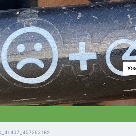
а
Уж
vk_41407_457263182