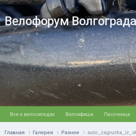
Велофорум Волгоград
Все о велосипедах
Велоафиша
Песочница
Главная
Галерея
Разное
auto_zagruzka_iz_