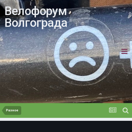
Велофорум
Волгограда
Разное