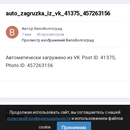
auto_zagruzka_iz_vk_41375_457263156
Автор
ВелоВолгоград
7 мая
45 просмотров
Просмотр изображений ВелоВолгоград
Автоматически загружено из VK. Post ID: 41375,
Photo ID: 457263156
ИЗ КАТЕГОРИИ:
Продолжая использовать сайт, вы соглашаетесь с нашей
Разное
· 4 199 изображений
политикой конфиденциальности
и использованием файлов
Принимаю
cookie.