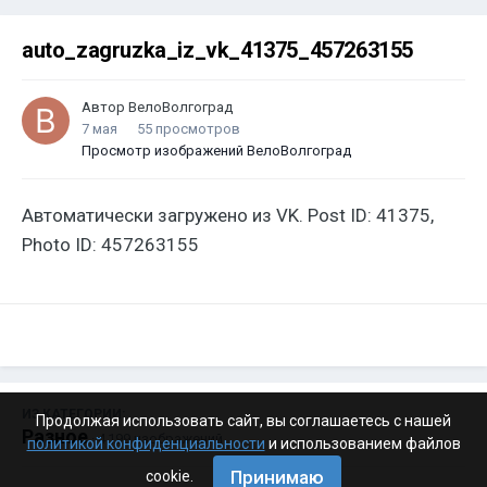
auto_zagruzka_iz_vk_41375_457263155
Автор
ВелоВолгоград
7 мая
55 просмотров
Просмотр изображений ВелоВолгоград
Автоматически загружено из VK. Post ID: 41375,
Photo ID: 457263155
ИЗ КАТЕГОРИИ:
Продолжая использовать сайт, вы соглашаетесь с нашей
Разное
· 4 199 изображений
политикой конфиденциальности
и использованием файлов
Принимаю
cookie.