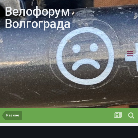
Велофорум
Волгограда
Разное