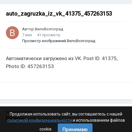
auto_zagruzka_iz_vk_41375_457263153
Автор
ВелоВолгоград
7 мая
41 просмотр
Просмотр изображений ВелоВолгоград
Автоматически загружено из VK. Post ID: 41375,
Photo ID: 457263153
ИЗ КАТЕГОРИИ:
Продолжая использовать сайт, вы соглашаетесь с нашей
Разное
· 4 199 изображений
политикой конфиденциальности
и использованием файлов
Принимаю
cookie.