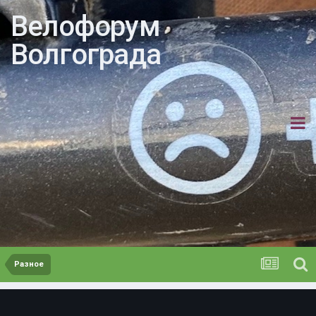
Велофорум
Волгограда
Разное