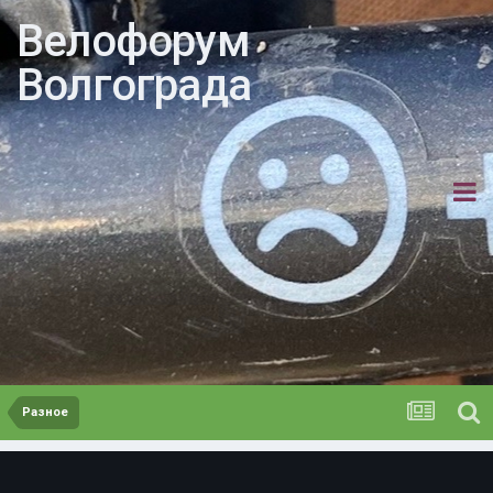
Велофорум
Волгограда
Разное