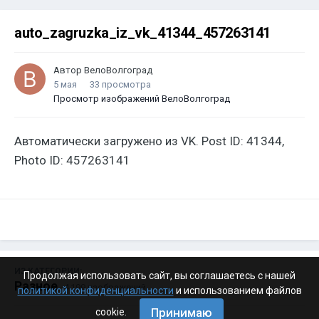
auto_zagruzka_iz_vk_41344_457263141
Автор
ВелоВолгоград
5 мая
33 просмотра
Просмотр изображений ВелоВолгоград
Автоматически загружено из VK. Post ID: 41344,
Photo ID: 457263141
ИЗ КАТЕГОРИИ:
Продолжая использовать сайт, вы соглашаетесь с нашей
Разное
· 4 199 изображений
политикой конфиденциальности
и использованием файлов
Принимаю
cookie.