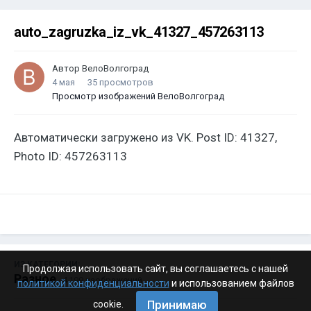
auto_zagruzka_iz_vk_41327_457263113
Автор
ВелоВолгоград
4 мая
35 просмотров
Просмотр изображений ВелоВолгоград
Автоматически загружено из VK. Post ID: 41327,
Photo ID: 457263113
ИЗ КАТЕГОРИИ:
Продолжая использовать сайт, вы соглашаетесь с нашей
Разное
· 4 199 изображений
политикой конфиденциальности
и использованием файлов
Принимаю
cookie.