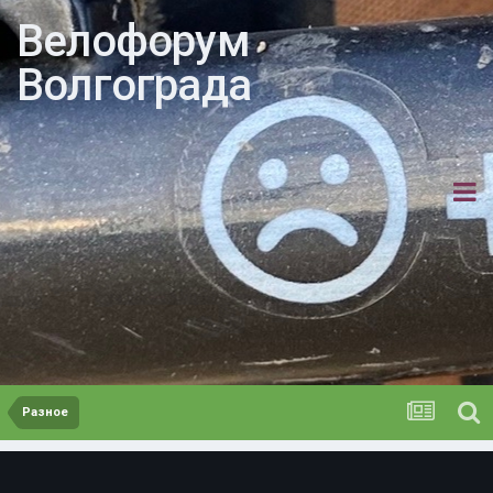
Велофорум
Волгограда
Разное