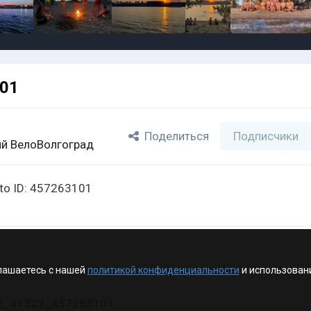
101
Поделиться
Подписчики
й ВелоВолгоград
oto ID: 457263101
лашаетесь с нашей
политикой конфиденциальности
и использован
vk_41322_457263101