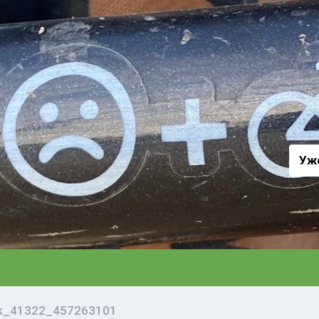
а
Уж
vk_41322_457263101