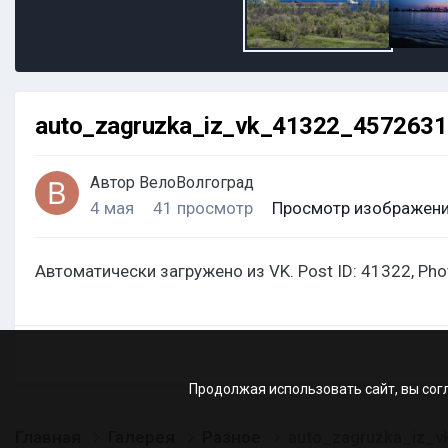
auto_zagruzka_iz_vk_41322_457263
Автор
ВелоВолгоград
4 мая
41 просмотр
Просмотр изображени
Автоматически загружено из VK. Post ID: 41322, Ph
Продолжая использовать сайт, вы сог
Главная
Галерея
Разное
auto_zagruzka_iz_