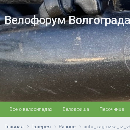
Велофорум Волгоград
Все о велосипедах
Велоафиша
Песочница
Главная
Галерея
Разное
auto_zagruzka_iz_