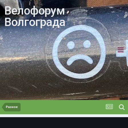
Велофорум
Волгограда
Разное