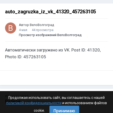
auto_zagruzka_iz_vk_41320_457263105
Автор
ВелоВолгоград
4 мая
44 просмотра
Просмотр изображений ВелоВолгоград
Автоматически загружено из VK. Post ID: 41320,
Photo ID: 457263105
ИЗ КАТЕГОРИИ:
Продолжая использовать сайт, вы соглашаетесь с нашей
Разное
· 4 199 изображений
политикой конфиденциальности
и использованием файлов
Принимаю
cookie.