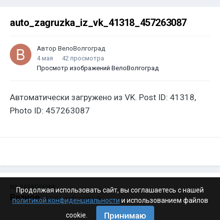
auto_zagruzka_iz_vk_41318_457263087
Автор
ВелоВолгоград
4 мая
42 просмотра
Просмотр изображений ВелоВолгоград
Автоматически загружено из VK. Post ID: 41318,
Photo ID: 457263087
ИЗ КАТЕГОРИИ:
Продолжая использовать сайт, вы соглашаетесь с нашей
Разное
· 4 199 изображений
политикой конфиденциальности
и использованием файлов
Принимаю
cookie.