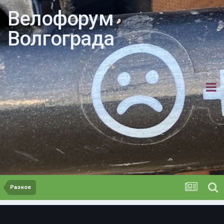
Велофорум
Волгограда
Разное