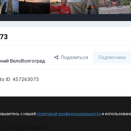
073
Поделиться
Подписчики
ний ВелоВолгоград
oto ID: 457263073
лашаетесь с нашей
политикой конфиденциальности
и использован
vk_41296_457263073