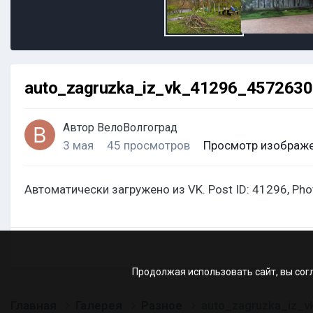
auto_zagruzka_iz_vk_41296_457263
Автор
ВелоВолгоград
3 мая
45 просмотров
Просмотр изображе
Автоматически загружено из VK. Post ID: 41296, Ph
Продолжая использовать сайт, вы сог
Главная
Галерея
Разное
auto_zagruzka_iz_