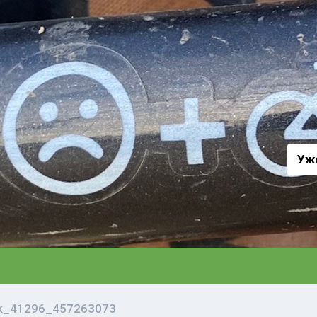
а
Уж
vk_41296_457263073