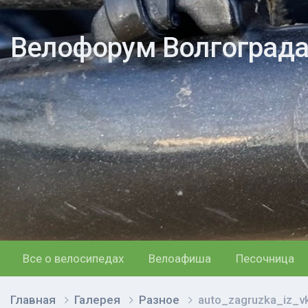
Велофорум Волгоград
Все о велосипедах
Велоафиша
Песочница
Главная
Галерея
Разное
auto_zagruzka_iz_