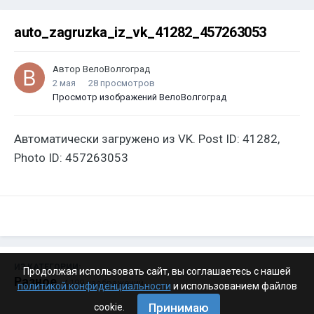
auto_zagruzka_iz_vk_41282_457263053
Автор
ВелоВолгоград
2 мая
28 просмотров
Просмотр изображений ВелоВолгоград
Автоматически загружено из VK. Post ID: 41282,
Photo ID: 457263053
ИЗ КАТЕГОРИИ:
Продолжая использовать сайт, вы соглашаетесь с нашей
Разное
· 4 199 изображений
политикой конфиденциальности
и использованием файлов
Принимаю
cookie.