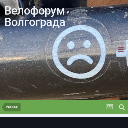
Велофорум
Волгограда
Разное