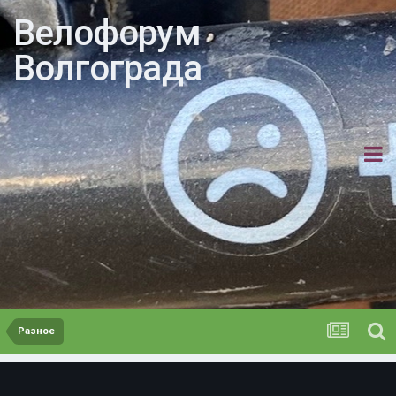
Велофорум
Волгограда
Разное