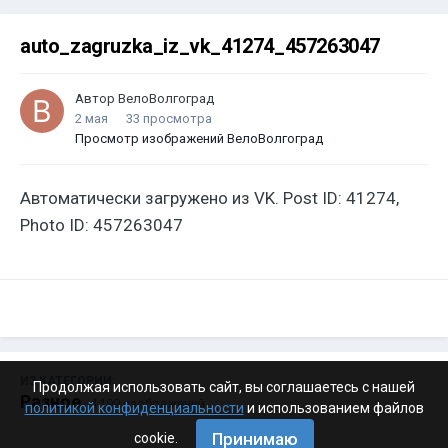
auto_zagruzka_iz_vk_41274_457263047
Автор
ВелоВолгоград
2 мая
33 просмотра
Просмотр изображений ВелоВолгоград
Автоматически загружено из VK. Post ID: 41274,
Photo ID: 457263047
ИЗ КАТЕГОРИИ:
Продолжая использовать сайт, вы соглашаетесь с нашей
Разное
· 4 199 изображений
политикой конфиденциальности
и использованием файлов
Принимаю
cookie.