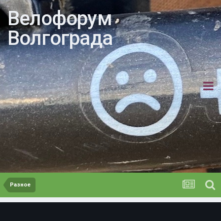
Велофорум
Волгограда
Разное