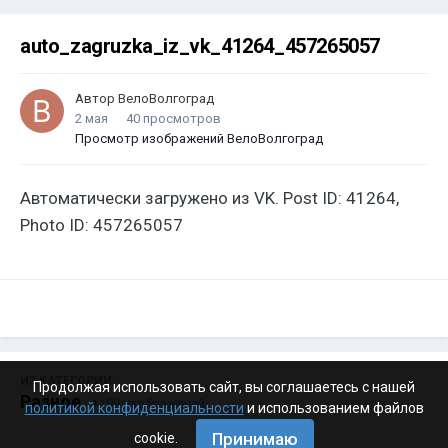
auto_zagruzka_iz_vk_41264_457265057
Автор
ВелоВолгоград
2 мая
40 просмотров
Просмотр изображений ВелоВолгоград
Автоматически загружено из VK. Post ID: 41264,
Photo ID: 457265057
ИЗ КАТЕГОРИИ:
Продолжая использовать сайт, вы соглашаетесь с нашей
Разное
· 4 199 изображений
политикой конфиденциальности
и использованием файлов
Принимаю
cookie.