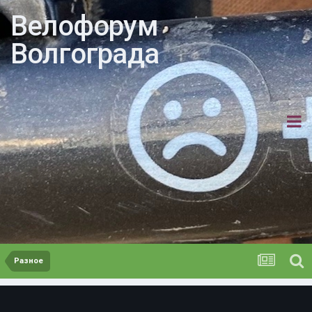
Велофорум
Волгограда
Разное