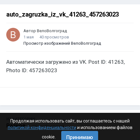
auto_zagruzka_iz_vk_41263_457263023
Автор
ВелоВолгоград
1 мая
40 просмотров
Просмотр изображений ВелоВолгоград
Автоматически загружено из VK. Post ID: 41263,
Photo ID: 457263023
ИЗ КАТЕГОРИИ:
Продолжая использовать сайт, вы соглашаетесь с нашей
Разное
· 4 199 изображений
политикой конфиденциальности
и использованием файлов
Принимаю
cookie.