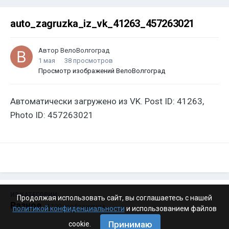
auto_zagruzka_iz_vk_41263_457263021
Автор
ВелоВолгоград
1 мая
38 просмотров
Просмотр изображений ВелоВолгоград
Автоматически загружено из VK. Post ID: 41263,
Photo ID: 457263021
ИЗ КАТЕГОРИИ:
Продолжая использовать сайт, вы соглашаетесь с нашей
Разное
· 4 199 изображений
политикой конфиденциальности
и использованием файлов
Принимаю
cookie.