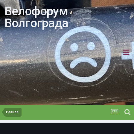
Велофорум
Волгограда
Разное