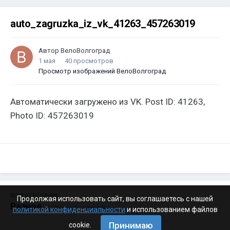
auto_zagruzka_iz_vk_41263_457263019
Автор
ВелоВолгоград
1 мая
40 просмотров
Просмотр изображений ВелоВолгоград
Автоматически загружено из VK. Post ID: 41263,
Photo ID: 457263019
ИЗ КАТЕГОРИИ:
Продолжая использовать сайт, вы соглашаетесь с нашей
Разное
· 4 199 изображений
политикой конфиденциальности
и использованием файлов
Принимаю
cookie.