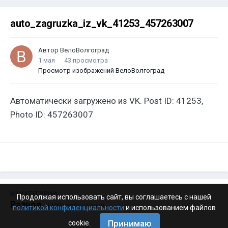
auto_zagruzka_iz_vk_41253_457263007
Автор
ВелоВолгоград
1 мая
43 просмотра
Просмотр изображений ВелоВолгоград
Автоматически загружено из VK. Post ID: 41253,
Photo ID: 457263007
ИЗ КАТЕГОРИИ:
Продолжая использовать сайт, вы соглашаетесь с нашей
Разное
· 4 199 изображений
политикой конфиденциальности
и использованием файлов
Принимаю
cookie.