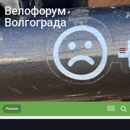
Велофорум
Волгограда
Разное