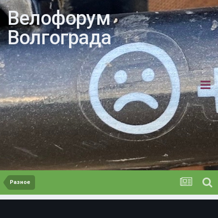
Велофорум
Волгограда
Разное