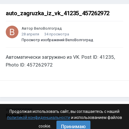
auto_zagruzka_iz_vk_41235_457262972
Автор
ВелоВолгоград
28 апреля
34 просмотра
Просмотр изображений ВелоВолгоград
Автоматически загружено из VK. Post ID: 41235,
Photo ID: 457262972
ИЗ КАТЕГОРИИ:
Продолжая использовать сайт, вы соглашаетесь с нашей
Разное
· 4 199 изображений
политикой конфиденциальности
и использованием файлов
Принимаю
cookie.