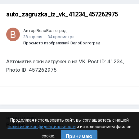
auto_zagruzka_iz_vk_41234_457262975
Автор
ВелоВолгоград
28 апреля
34 просмотра
Просмотр изображений ВелоВолгоград
Автоматически загружено из VK. Post ID: 41234,
Photo ID: 457262975
ИЗ КАТЕГОРИИ:
Продолжая использовать сайт, вы соглашаетесь с нашей
Разное
· 4 199 изображений
политикой конфиденциальности
и использованием файлов
Принимаю
cookie.