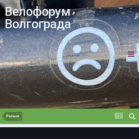
Велофорум
Волгограда
Разное