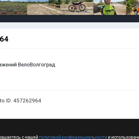
964
ажений ВелоВолгоград
oto ID: 457262964
лашаетесь с нашей
политикой конфиденциальности
и использован