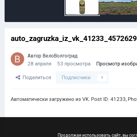
auto_zagruzka_iz_vk_41233_457262
Автор
ВелоВолгоград
28 апреля
53 просмотра
Просмотр изобр
Поделиться
Подписчики
0
Автоматически загружено из VK. Post ID: 41233, Ph
Продолжая использовать сайт, вы сог