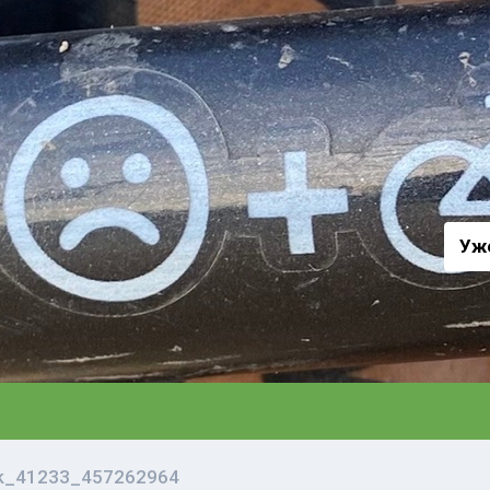
а
Уж
vk_41233_457262964