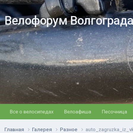
Велофорум Волгоград
Все о велосипедах
Велоафиша
Песочница
Главная
Галерея
Разное
auto_zagruzka_iz_