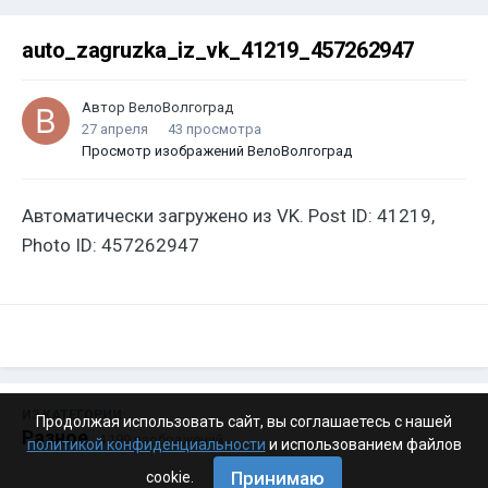
auto_zagruzka_iz_vk_41219_457262947
Автор
ВелоВолгоград
27 апреля
43 просмотра
Просмотр изображений ВелоВолгоград
Автоматически загружено из VK. Post ID: 41219,
Photo ID: 457262947
ИЗ КАТЕГОРИИ:
Продолжая использовать сайт, вы соглашаетесь с нашей
Разное
· 4 199 изображений
политикой конфиденциальности
и использованием файлов
Принимаю
cookie.