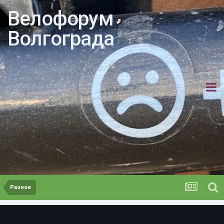
Велофорум
Волгограда
Разное